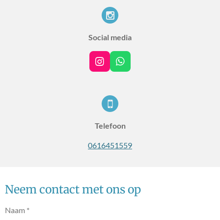
Social media
I
W
n
h
s
a
t
t
a
s
g
A
r
p
Telefoon
a
p
m
0616451559
Neem contact met ons op
Naam *