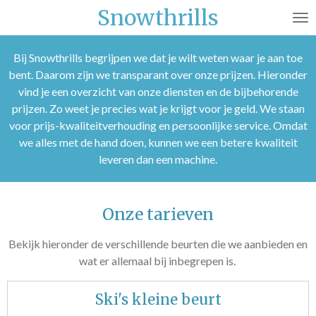
Snowthrills
Ga
direct
naar
Bij Snowthrills begrijpen we dat je wilt weten waar je aan toe
de
bent. Daarom zijn we transparant over onze prijzen. Hieronder
hoofdinhoud
vind je een overzicht van onze diensten en de bijbehorende
prijzen. Zo weet je precies wat je krijgt voor je geld. We staan
voor prijs-kwaliteitverhouding en persoonlijke service. Omdat
we alles met de hand doen, kunnen we een betere kwaliteit
leveren dan een machine.
Onze tarieven
Bekijk hieronder de verschillende beurten die we aanbieden en
wat er allemaal bij inbegrepen is.
Ski's kleine beurt